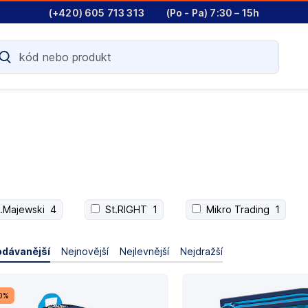
(+420) 605 713 313
(Po - Pa) 7:30 – 15h
t.Majewski
4
St.RIGHT
1
Mikro Trading
1
odávanější
Nejnovější
Nejlevnější
Nejdražší
40%