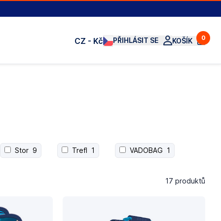
0
CZ - Kč
PŘIHLÁSIT SE
KOŠÍK
Stor
9
Trefl
1
VADOBAG
1
17 produktů