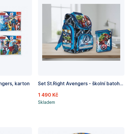
ngers, karton
Set St.Right Avengers - školní batoh, penál jednopatrový
1 490 Kč
Skladem