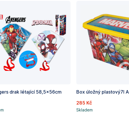
ers drak létající 58,5x56cm
Box úložný plastový7l 
č
285 Kč
em
Skladem