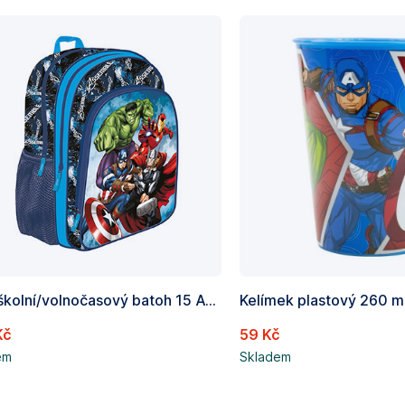
Malý školní/volnočasový batoh 15 Avengers, Rozměry: 38 x 30 x 18 cm
Kelímek plastový 260 m
Kč
59 Kč
em
Skladem