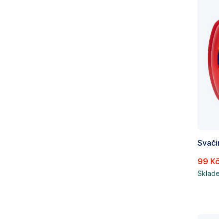
Svač
99 K
Sklad