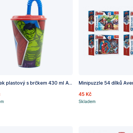
Kelímek plastový s brčkem 430 ml Avengers
Minipuzzle 54 dílků Ave
č
45 Kč
em
Skladem