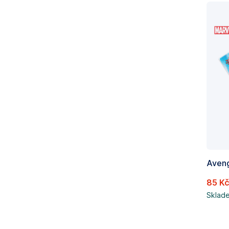
Aveng
85 K
Sklad