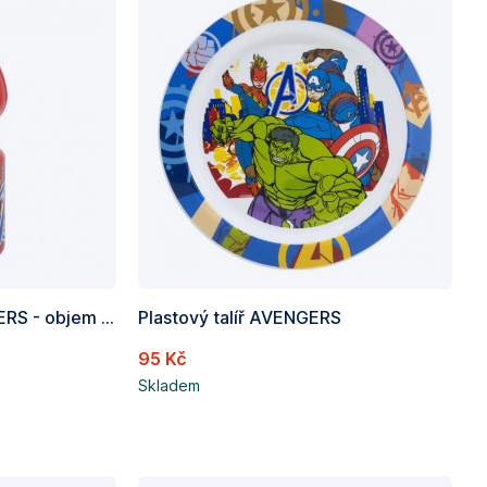
Sportovní láhev AVENGERS - objem 400ml
Plastový talíř AVENGERS
95 Kč
Skladem