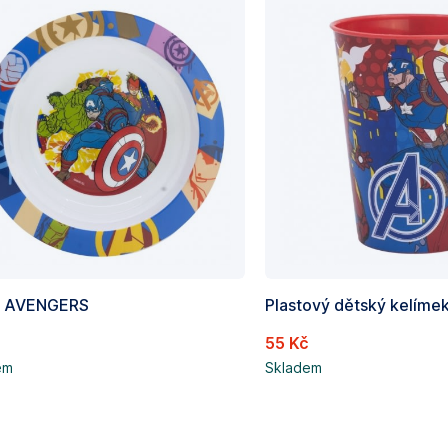
a AVENGERS
č
55 Kč
em
Skladem