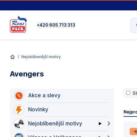
+420 605 713 313
/
Nejoblíbenější motivy
Avengers
S
Akce a slevy
Novinky
Nejpr
Nejoblíbenější motivy
- 