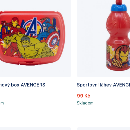
inový box AVENGERS
č
99 Kč
em
Skladem