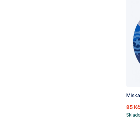
Misk
85 K
Sklad