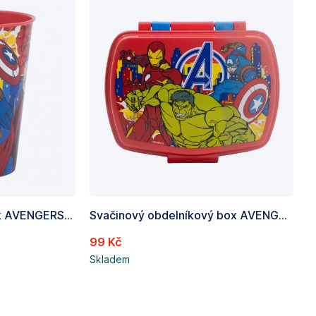
Plastový dětský kelímek AVENGERS - objem 260ml
Svačinový obdelníkový box AVENGERS
99 Kč
Skladem