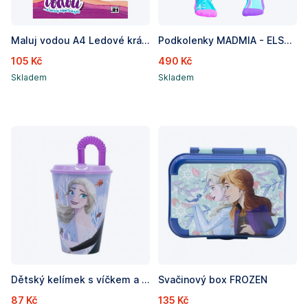
Maluj vodou A4 Ledové království
Podkolenky MADMIA - ELSA SPARKLES
105 Kč
490 Kč
Skladem
Skladem
Dětský kelímek s víčkem a brčkem FROZEN - objem 430ml
Svačinový box FROZEN
87 Kč
135 Kč