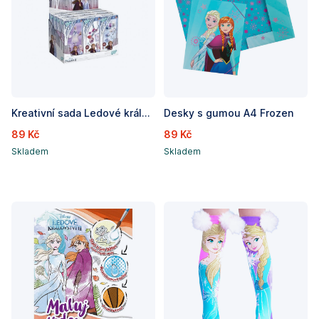
Kreativní sada Ledové království II/Frozen II 3 druhy v krabičce 6x13x3,5cm 12ks v boxu
Desky s gumou A4 Frozen
89 Kč
89 Kč
Skladem
Skladem