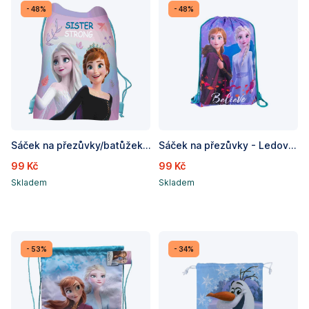
- 48%
- 48%
Sáček na přezůvky/batůžek FROZEN / Ledové království, rozměry: 43 x 32 cm
Sáček na přezůvky - Ledové království, rozměry: 45 x 32 cm
99 Kč
99 Kč
Skladem
Skladem
- 53%
- 34%