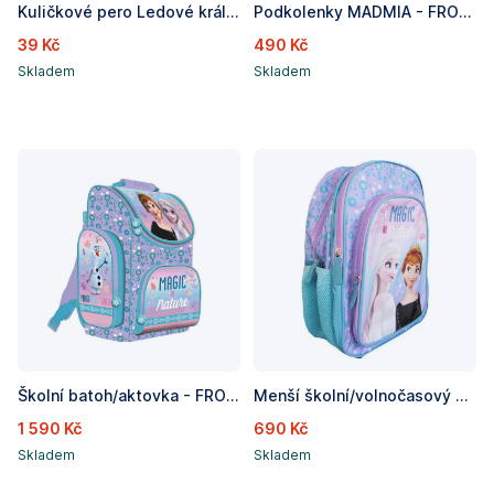
Kuličkové pero Ledové království, 0,7 mm
Podkolenky MADMIA - FROZEN
39 Kč
490 Kč
Skladem
Skladem
Školní batoh/aktovka - FROZEN, rozměry: 350 x 250 x 150mm(vnitřní roz.)
Menší školní/volnočasový batoh 15 FROZEN / Ledové království, Rozměry: 38 x 30 x 18 cm
1 590 Kč
690 Kč
Skladem
Skladem