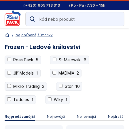
(+420) 605 713 313
(Po - Pa) 7:30 – 15h
/
Nejoblíbenější motivy
Frozen - Ledové království
Reas Pack
5
St.Majewski
6
Jiří Models
1
MADMIA
2
Mikro Trading
2
Stor
10
Teddies
1
Wiky
1
Nejprodávanější
Nejnovější
Nejlevnější
Nejdražší