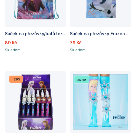
Sáček na přezůvky/batůžek Frozen / Ledové království, rozměry: 43 x 32 cm
Sáček na přezůvky Frozen ´´ Olaf ´´
89 Kč
79 Kč
Skladem
Skladem
- 29%
novinka