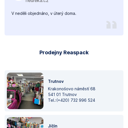
heureka.cz
V neděli objednáno, v úterý doma.
Prodejny Reaspack
Trutnov
Krakonošovo náměstí 68
541 01 Trutnov
Tel.:(+420) 732 996 524
Jíčín